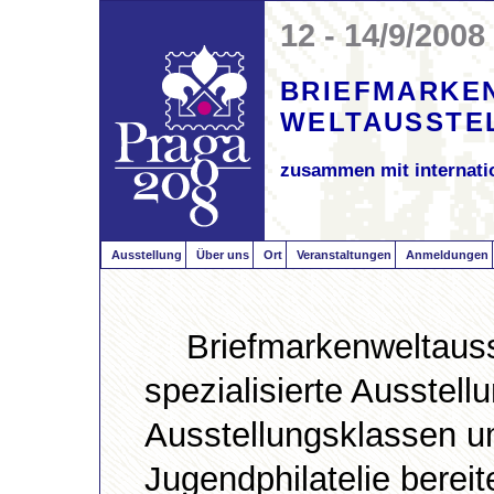
12 - 14/9/2008
BRIEFMARKE
WELTAUSSTE
zusammen mit internati
Ausstellung
Über uns
Ort
Veranstaltungen
Anmeldungen
Briefmarkenweltaus
spezialisierte Ausstellu
Ausstellungsklassen u
Jugendphilatelie berei