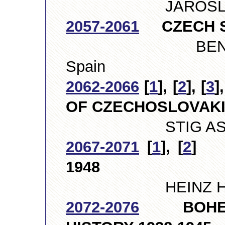
JAROSLAV V
2057-2061
CZECH S
BENITO GON
Spain
2062-2066
[
1
], [
2
], [
3
],
OF CZECHOSLOVAKIA
STIG ASKLUN
2067-2071
[
1
], [
2
] C
1948
HEINZ H. MÜL
2072-2076
BOHEMIA