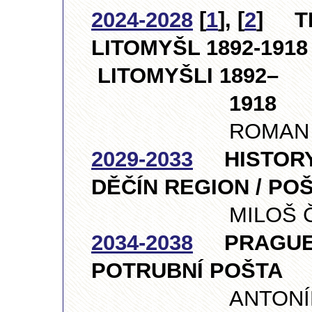
2024-2028
[
1
], [
2
] TH
LITOMYŠL 1892-1918
LITOMYŠLI 1892–
1918
ROMAN ZOUBEK
2029-2033
HISTORY 
DĚČÍN REGION / PO
MILOŠ ČERVINK
2034-2038
PRAGUE T
POTRUBNÍ POŠTA
ANTONÍN ŠMÍD,