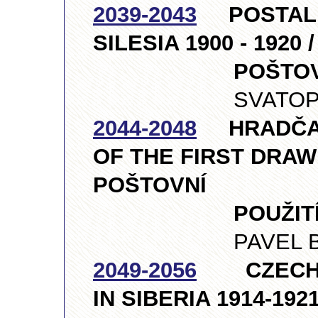
2039-2043
POSTAL H
SILESIA 1900 - 192
POŠTOVNICTVÍ
SVATOPLUK PET
2044-2048
HRADČANY
OF THE FIRST DRAW
POŠTOVNÍ
POUŽITÍ PRV
PAVEL BOUDA, 
2049-2056
CZECHOS
IN SIBERIA 1914-192