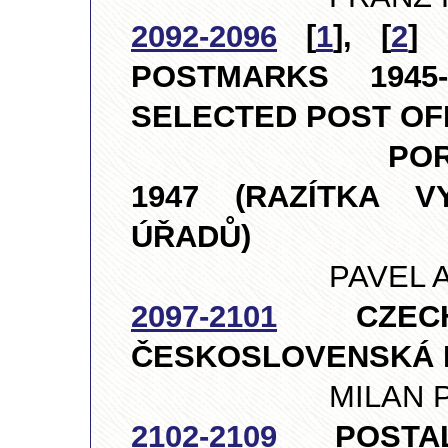
2092-2096
[
1
], [
2
]
POSTMARKS 1945
SELECTED POST OFF
POREVOLUČNÍ
1947 (RAZÍTKA 
ÚŘADŮ)
PAVEL AKSAMIT
2097-2101
CZECH M
ČESKOSLOVENSKÁ 
MILAN PTÁČEK,
2102-2109
POSTAL H