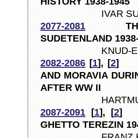
HISTORY 1938-1945
IVAR SUNDSB
2077-2081
THE PO
SUDETENLAND 1938
KNUD-ERIK AN
2082-2086
[
1
], [
2
] P
AND MORAVIA DURI
AFTER
WW II
HARTMUT LIEB
2087-2091
[
1
], [
2
] 
GHETTO TEREZIN 19
FRANZ HANZL