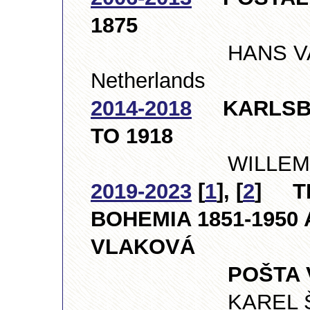
1875
HANS VAN D
Netherlands
2014-2018
KARLSBAD
TO 1918
WILLEM TUKKE
2019-2023
[
1
], [
2
] TR
BOHEMIA 1851-1950
VLAKOVÁ
POŠTA V ČEC
KAREL ŠPAČEK,