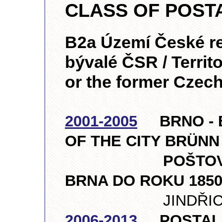
CLASS OF POST
B2a Území České re
bývalé ČSR / Territ
or the former Czec
2001-2005
BRNO - B
OF THE CITY BRÜNN 
POŠTOVNÍ HI
BRNA DO ROKU 185
JINDŘICH VOME
2006-2013
POSTAL H